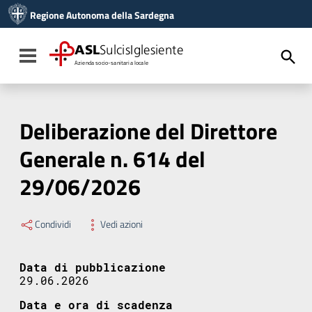
Vai ai contenuti
Regione Autonoma della Sardegna
Vai al menu di navigazione
Vai al footer
ASL
SulcisIglesiente
Toggle navigation
Azienda socio-sanitaria locale
Deliberazione del Direttore
Generale n. 614 del
29/06/2026
Condividi
Vedi azioni
Data di pubblicazione
29.06.2026
Data e ora di scadenza