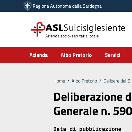
Vai ai contenuti
Regione Autonoma della Sardegna
Vai al menu di navigazione
Vai al footer
ASL
SulcisIglesiente
Azienda socio-sanitaria locale
Submenu
Azienda
Albo Pretorio
Servizi
Home
/
Albo Pretorio
/
Delibere del D
Deliberazione d
Generale n. 59
Data di pubblicazione