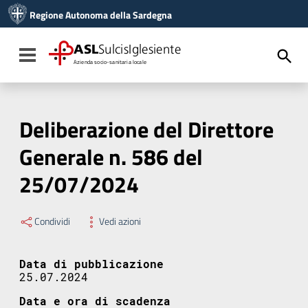
Vai ai contenuti
Regione Autonoma della Sardegna
Vai al menu di navigazione
Vai al footer
ASL
SulcisIglesiente
Toggle navigation
Azienda socio-sanitaria locale
Deliberazione del Direttore
Generale n. 586 del
25/07/2024
Condividi
Vedi azioni
Data di pubblicazione
25.07.2024
Data e ora di scadenza