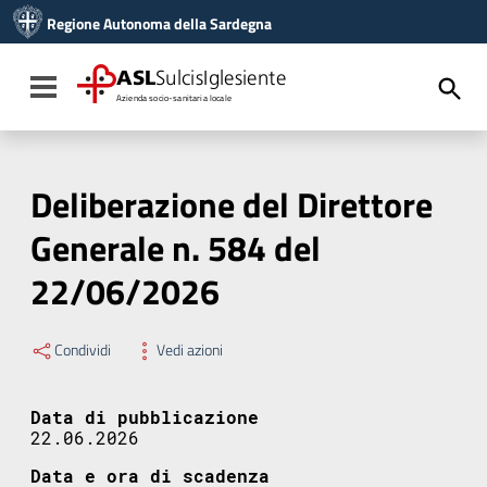
Vai ai contenuti
Regione Autonoma della Sardegna
Vai al menu di navigazione
Vai al footer
ASL
SulcisIglesiente
Toggle navigation
Azienda socio-sanitaria locale
Deliberazione del Direttore
Generale n. 584 del
22/06/2026
Condividi
Vedi azioni
Data di pubblicazione
22.06.2026
Data e ora di scadenza