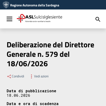
Vai ai contenuti
Regione Autonoma della Sardegna
Vai al menu di navigazione
Vai al footer
ASL
SulcisIglesiente
Toggle navigation
Azienda socio-sanitaria locale
Deliberazione del Direttore
Generale n. 579 del
18/06/2026
Condividi
Vedi azioni
Data di pubblicazione
18.06.2026
Data e ora di scadenza