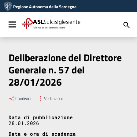
Vai ai contenuti
Regione Autonoma della Sardegna
Vai al menu di navigazione
Vai al footer
ASL
SulcisIglesiente
Toggle navigation
Azienda socio-sanitaria locale
Deliberazione del Direttore
Generale n. 57 del
28/01/2026
Condividi
Vedi azioni
Data di pubblicazione
28.01.2026
Data e ora di scadenza