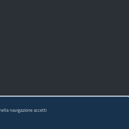
 nella navigazione accetti
© 2026 Regione Autonoma della Sardegna