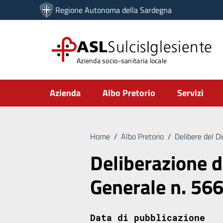
Vai ai contenuti
Regione Autonoma della Sardegna
Vai al menu di navigazione
Vai al footer
ASL
SulcisIglesiente
Azienda socio-sanitaria locale
Submenu
Azienda
Albo Pretorio
Servizi
Home
/
Albo Pretorio
/
Delibere del D
Deliberazione d
Generale n. 56
Data di pubblicazione