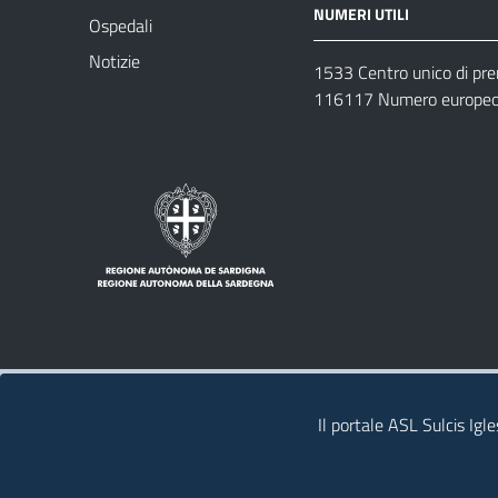
NUMERI UTILI
Ospedali
Notizie
1533 Centro unico di pr
116117 Numero europeo 
Note legali
Privacy policy
Contatti 
Il portale ASL Sulcis Igl