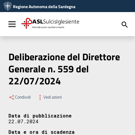
Vai ai contenuti
Regione Autonoma della Sardegna
Vai al menu di navigazione
Vai al footer
ASL
SulcisIglesiente
Toggle navigation
Azienda socio-sanitaria locale
Deliberazione del Direttore
Generale n. 559 del
22/07/2024
Condividi
Vedi azioni
Data di pubblicazione
22.07.2024
Data e ora di scadenza