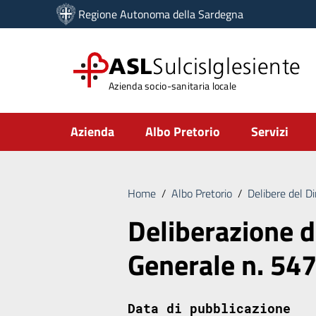
Vai ai contenuti
Regione Autonoma della Sardegna
Vai al menu di navigazione
Vai al footer
ASL
SulcisIglesiente
Azienda socio-sanitaria locale
Submenu
Azienda
Albo Pretorio
Servizi
Home
/
Albo Pretorio
/
Delibere del D
Deliberazione d
Generale n. 54
Data di pubblicazione