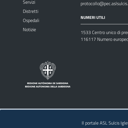
Servizi
protocollo@pec.aslsulcis.
Distretti
NUMERI UTILI
Ospedali
Notizie
1533 Centro unico di pr
116117 Numero europeo 
Note legali
Privacy policy
Contatti 
Il portale ASL Sulcis Igl