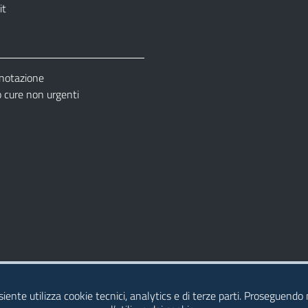
it
enotazione
cure non urgenti
– Ufficio Relazione con il Pubblico (URP)
esiente utilizza cookie tecnici, analytics e di terze parti. Proseguendo