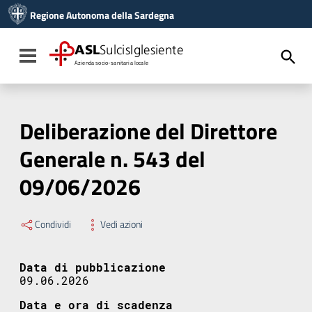
Vai ai contenuti
Regione Autonoma della Sardegna
Vai al menu di navigazione
Vai al footer
ASL
SulcisIglesiente
Toggle navigation
Azienda socio-sanitaria locale
Deliberazione del Direttore
Generale n. 543 del
09/06/2026
Condividi
Vedi azioni
Data di pubblicazione
09.06.2026
Data e ora di scadenza