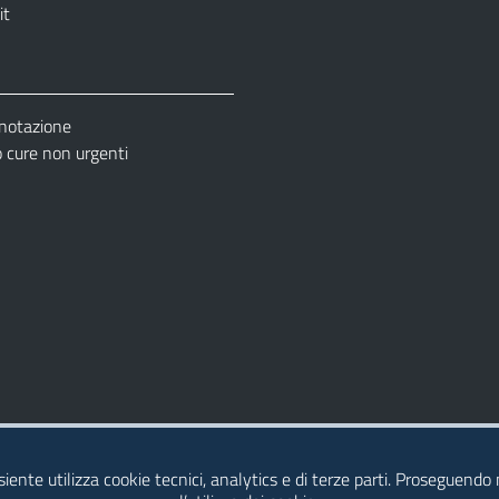
it
enotazione
cure non urgenti
– Ufficio Relazione con il Pubblico (URP)
esiente utilizza cookie tecnici, analytics e di terze parti. Proseguendo