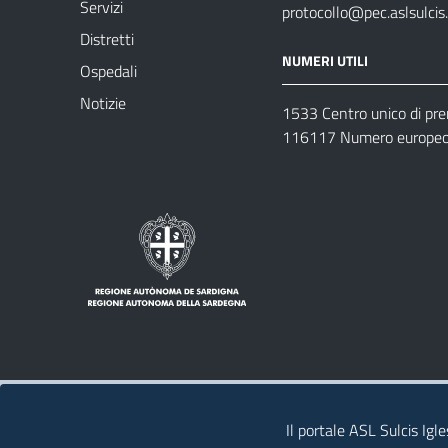
Servizi
protocollo@pec.aslsulcis.
Distretti
NUMERI UTILI
Ospedali
Notizie
1533 Centro unico di pr
116117 Numero europeo 
Note legali
Privacy policy
Contatti 
Il portale ASL Sulcis Igl