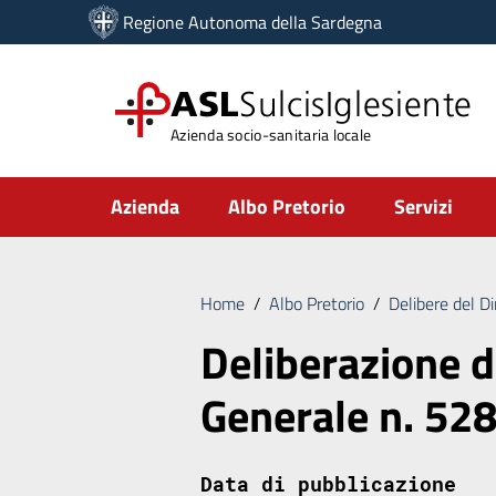
Vai ai contenuti
Regione Autonoma della Sardegna
Vai al menu di navigazione
Vai al footer
ASL
SulcisIglesiente
Azienda socio-sanitaria locale
Submenu
Azienda
Albo Pretorio
Servizi
Home
/
Albo Pretorio
/
Delibere del D
Deliberazione d
Generale n. 52
Data di pubblicazione