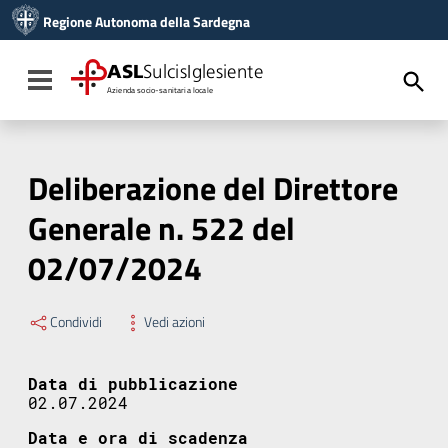
Vai ai contenuti
Regione Autonoma della Sardegna
Vai al menu di navigazione
Vai al footer
ASL
SulcisIglesiente
Toggle navigation
Azienda socio-sanitaria locale
Deliberazione del Direttore
Generale n. 522 del
02/07/2024
Condividi
Vedi azioni
Data di pubblicazione
02.07.2024
Data e ora di scadenza