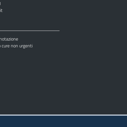
1
it
enotazione
cure non urgenti
– Ufficio Relazione con il Pubblico (URP)