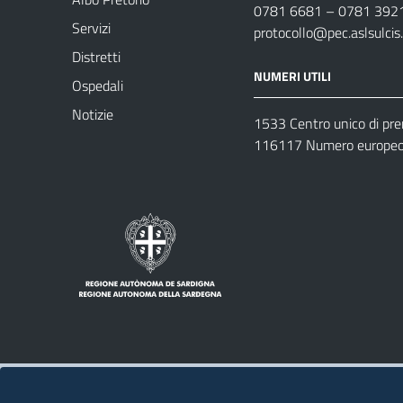
0781 6681 – 0781 392
Servizi
protocollo@pec.aslsulcis.
Distretti
NUMERI UTILI
Ospedali
Notizie
1533 Centro unico di pr
116117 Numero europeo 
Note legali
Privacy policy
Contatti 