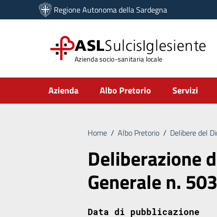
Vai ai contenuti
Regione Autonoma della Sardegna
Vai al menu di navigazione
Vai al footer
ASL
SulcisIglesiente
Azienda socio-sanitaria locale
Submenu
Azienda
Albo Pretorio
Servizi
Home
/
Albo Pretorio
/
Delibere del D
Deliberazione d
Generale n. 50
Data di pubblicazione