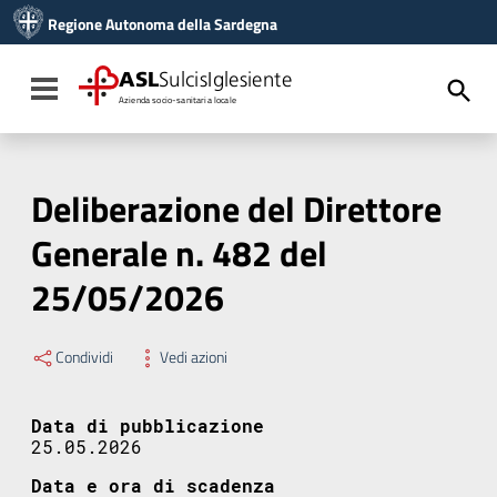
Vai ai contenuti
Regione Autonoma della Sardegna
Vai al menu di navigazione
Vai al footer
ASL
SulcisIglesiente
Toggle navigation
Azienda socio-sanitaria locale
Deliberazione del Direttore
Generale n. 482 del
25/05/2026
Condividi
Vedi azioni
Data di pubblicazione
25.05.2026
Data e ora di scadenza