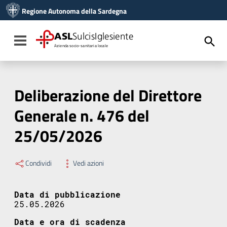
Vai ai contenuti
Regione Autonoma della Sardegna
Vai al menu di navigazione
Vai al footer
ASL
SulcisIglesiente
Toggle navigation
Azienda socio-sanitaria locale
Deliberazione del Direttore
Generale n. 476 del
25/05/2026
Condividi
Vedi azioni
Data di pubblicazione
25.05.2026
Data e ora di scadenza