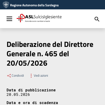
Vai ai contenuti
Regione Autonoma della Sardegna
Vai al menu di navigazione
Vai al footer
ASL
SulcisIglesiente
Toggle navigation
Azienda socio-sanitaria locale
Deliberazione del Direttore
Generale n. 465 del
20/05/2026
Condividi
Vedi azioni
Data di pubblicazione
20.05.2026
Data e ora di scadenza