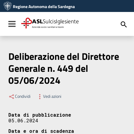
Vai ai contenuti
Regione Autonoma della Sardegna
Vai al menu di navigazione
Vai al footer
ASL
SulcisIglesiente
Toggle navigation
Azienda socio-sanitaria locale
Deliberazione del Direttore
Generale n. 449 del
05/06/2024
Condividi
Vedi azioni
Data di pubblicazione
05.06.2024
Data e ora di scadenza