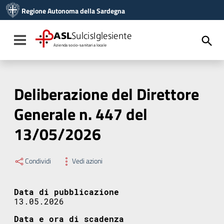
Vai ai contenuti
Regione Autonoma della Sardegna
Vai al menu di navigazione
Vai al footer
ASL
SulcisIglesiente
Toggle navigation
Azienda socio-sanitaria locale
Deliberazione del Direttore
Generale n. 447 del
13/05/2026
Condividi
Vedi azioni
Data di pubblicazione
13.05.2026
Data e ora di scadenza