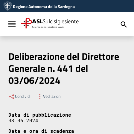
Vai ai contenuti
Regione Autonoma della Sardegna
Vai al menu di navigazione
Vai al footer
ASL
SulcisIglesiente
Toggle navigation
Azienda socio-sanitaria locale
Deliberazione del Direttore
Generale n. 441 del
03/06/2024
Condividi
Vedi azioni
Data di pubblicazione
03.06.2024
Data e ora di scadenza