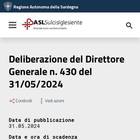
Vai ai contenuti
Regione Autonoma della Sardegna
Vai al menu di navigazione
Vai al footer
ASL
SulcisIglesiente
Toggle navigation
Azienda socio-sanitaria locale
Deliberazione del Direttore
Generale n. 430 del
31/05/2024
Condividi
Vedi azioni
Data di pubblicazione
31.05.2024
Data e ora di scadenza