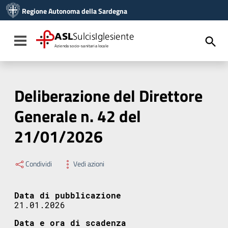
Vai ai contenuti
Regione Autonoma della Sardegna
Vai al menu di navigazione
Vai al footer
ASL
SulcisIglesiente
Toggle navigation
Azienda socio-sanitaria locale
Deliberazione del Direttore
Generale n. 42 del
21/01/2026
Condividi
Vedi azioni
Data di pubblicazione
21.01.2026
Data e ora di scadenza