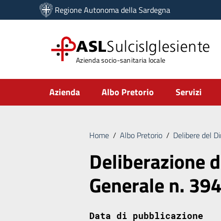
Vai ai contenuti
Regione Autonoma della Sardegna
Vai al menu di navigazione
Vai al footer
ASL
SulcisIglesiente
Azienda socio-sanitaria locale
Submenu
Azienda
Albo Pretorio
Servizi
Home
/
Albo Pretorio
/
Delibere del D
Deliberazione d
Generale n. 39
Data di pubblicazione