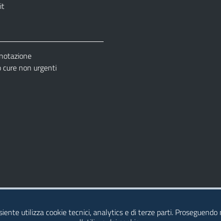
it
enotazione
cure non urgenti
– Ufficio Relazione con il Pubblico (URP)
esiente utilizza cookie tecnici, analytics e di terze parti. Proseguendo