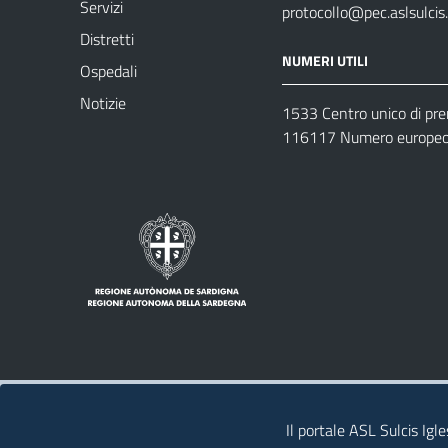
Servizi
protocollo@pec.aslsulcis.
Distretti
NUMERI UTILI
Ospedali
Notizie
1533 Centro unico di pr
116117 Numero europeo 
Note legali
Privacy policy
Contatti 
Il portale ASL Sulcis Igl