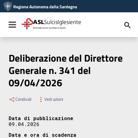
Vai ai contenuti
Regione Autonoma della Sardegna
Vai al menu di navigazione
Vai al footer
ASL
SulcisIglesiente
Toggle navigation
Azienda socio-sanitaria locale
Deliberazione del Direttore
Generale n. 341 del
09/04/2026
Condividi
Vedi azioni
Data di pubblicazione
09.04.2026
Data e ora di scadenza