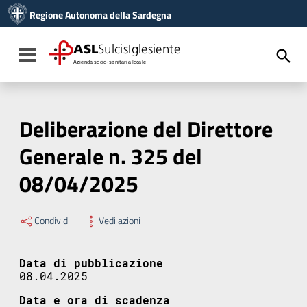
Vai ai contenuti
Regione Autonoma della Sardegna
Vai al menu di navigazione
Vai al footer
ASL
SulcisIglesiente
Toggle navigation
Azienda socio-sanitaria locale
Deliberazione del Direttore
Generale n. 325 del
08/04/2025
Condividi
Vedi azioni
Data di pubblicazione
08.04.2025
Data e ora di scadenza