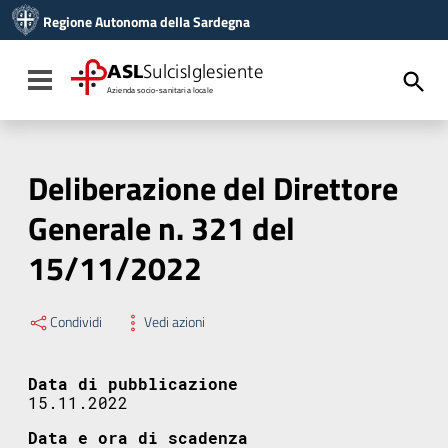
Vai ai contenuti
Regione Autonoma della Sardegna
Vai al menu di navigazione
Vai al footer
ASL
SulcisIglesiente
Toggle navigation
Azienda socio-sanitaria locale
Deliberazione del Direttore
Generale n. 321 del
15/11/2022
Condividi
Vedi azioni
Data di pubblicazione
15.11.2022
Data e ora di scadenza