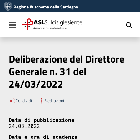
Vai ai contenuti
Regione Autonoma della Sardegna
Vai al menu di navigazione
Vai al footer
ASL
SulcisIglesiente
Toggle navigation
Azienda socio-sanitaria locale
Deliberazione del Direttore
Generale n. 31 del
24/03/2022
Condividi
Vedi azioni
Data di pubblicazione
24.03.2022
Data e ora di scadenza