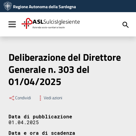
Vai ai contenuti
Regione Autonoma della Sardegna
Vai al menu di navigazione
Vai al footer
ASL
SulcisIglesiente
Toggle navigation
Azienda socio-sanitaria locale
Deliberazione del Direttore
Generale n. 303 del
01/04/2025
Condividi
Vedi azioni
Data di pubblicazione
01.04.2025
Data e ora di scadenza