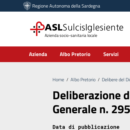
Vai ai contenuti
Regione Autonoma della Sardegna
Vai al menu di navigazione
Vai al footer
ASL
SulcisIglesiente
Azienda socio-sanitaria locale
Submenu
Azienda
Albo Pretorio
Servizi
Home
/
Albo Pretorio
/
Delibere del D
Deliberazione d
Generale n. 29
Data di pubblicazione