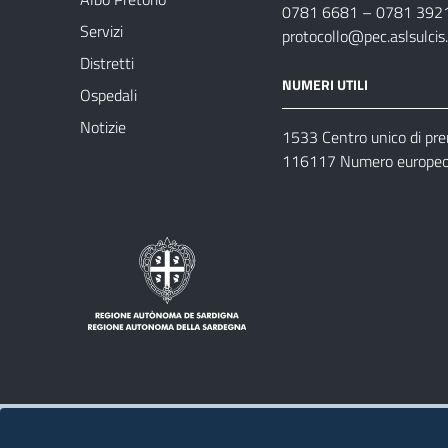
0781 6681 – 0781 392
Servizi
protocollo@pec.aslsulcis.
Distretti
NUMERI UTILI
Ospedali
Notizie
1533 Centro unico di pr
116117 Numero europeo 
Note legali
Privacy policy
Contatti 