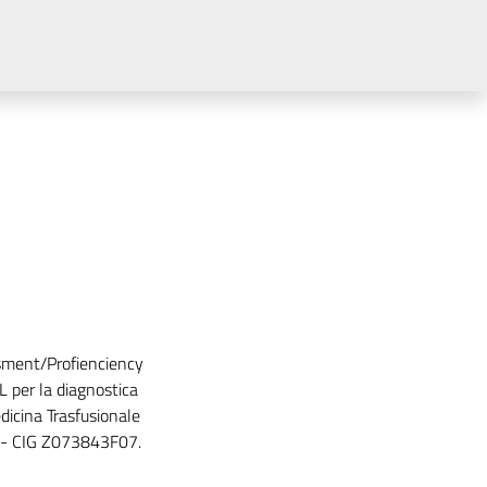
sment/Profienciency
 per la diagnostica
icina Trasfusionale
 - CIG Z073843F07.