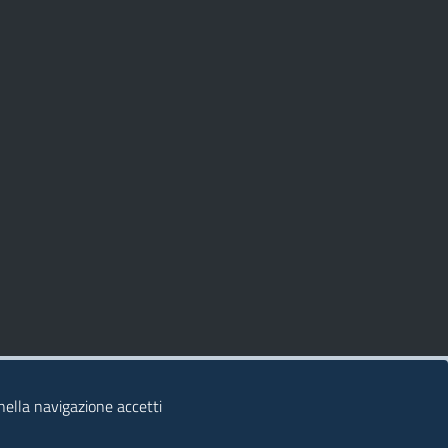
 nella navigazione accetti
© 2026 Regione Autonoma della Sardegna