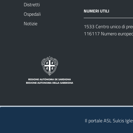
Distretti
NUMERI UTILI
Ospedali
Notizie
1533 Centro unico di pr
116117 Numero europeo 
Note legali
Privacy policy
Contatti 
Il portale ASL Sulcis Igl