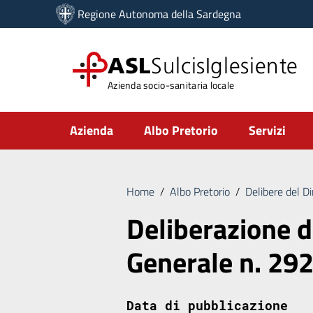
Vai ai contenuti
Regione Autonoma della Sardegna
Vai al menu di navigazione
Vai al footer
ASL
SulcisIglesiente
Azienda socio-sanitaria locale
Submenu
Azienda
Albo Pretorio
Servizi
Home
/
Albo Pretorio
/
Delibere del D
Deliberazione d
Generale n. 29
Data di pubblicazione