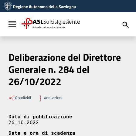
Vai ai contenuti
Regione Autonoma della Sardegna
Vai al menu di navigazione
Vai al footer
ASL
SulcisIglesiente
Toggle navigation
Azienda socio-sanitaria locale
Deliberazione del Direttore
Generale n. 284 del
26/10/2022
Condividi
Vedi azioni
Data di pubblicazione
26.10.2022
Data e ora di scadenza