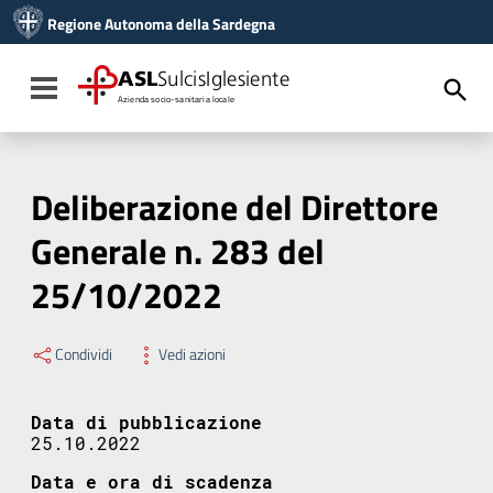
Vai ai contenuti
Regione Autonoma della Sardegna
Vai al menu di navigazione
Vai al footer
ASL
SulcisIglesiente
Toggle navigation
Azienda socio-sanitaria locale
Deliberazione del Direttore
Generale n. 283 del
25/10/2022
Condividi
Vedi azioni
Data di pubblicazione
25.10.2022
Data e ora di scadenza