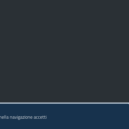
 nella navigazione accetti
© 2026 Regione Autonoma della Sardegna