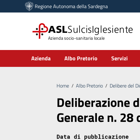
Vai ai contenuti
Regione Autonoma della Sardegna
Vai al menu di navigazione
Vai al footer
ASL
SulcisIglesiente
Azienda socio-sanitaria locale
Submenu
Azienda
Albo Pretorio
Servizi
Home
/
Albo Pretorio
/
Delibere del D
Deliberazione d
Generale n. 28
Data di pubblicazione