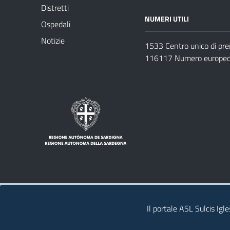
Distretti
NUMERI UTILI
Ospedali
Notizie
1533 Centro unico di pr
116117 Numero europeo 
Note legali
Privacy policy
Contatti 
Il portale ASL Sulcis Igl