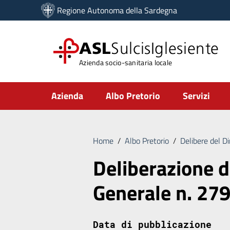
Vai ai contenuti
Regione Autonoma della Sardegna
Vai al menu di navigazione
Vai al footer
ASL
SulcisIglesiente
Azienda socio-sanitaria locale
Submenu
Azienda
Albo Pretorio
Servizi
Home
/
Albo Pretorio
/
Delibere del D
Deliberazione d
Generale n. 27
Data di pubblicazione