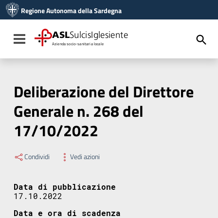
Vai ai contenuti
Regione Autonoma della Sardegna
Vai al menu di navigazione
Vai al footer
ASL
SulcisIglesiente
Toggle navigation
Azienda socio-sanitaria locale
Deliberazione del Direttore
Generale n. 268 del
17/10/2022
Condividi
Vedi azioni
Data di pubblicazione
17.10.2022
Data e ora di scadenza