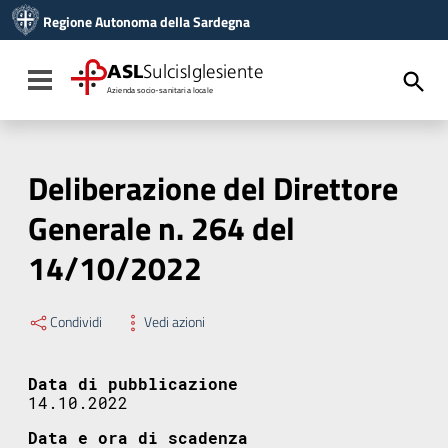
Vai ai contenuti
Regione Autonoma della Sardegna
Vai al menu di navigazione
Vai al footer
ASL
SulcisIglesiente
Toggle navigation
Azienda socio-sanitaria locale
Deliberazione del Direttore
Generale n. 264 del
14/10/2022
Condividi
Vedi azioni
Data di pubblicazione
14.10.2022
Data e ora di scadenza