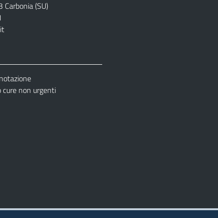
3 Carbonia (SU)
1
it
enotazione
cure non urgenti