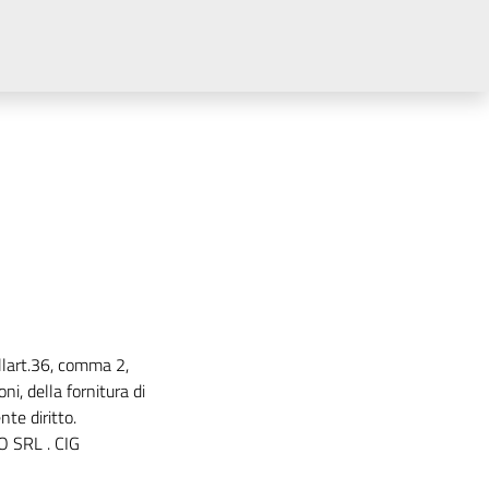
llart.36, comma 2,
i, della fornitura di
te diritto.
O SRL . CIG