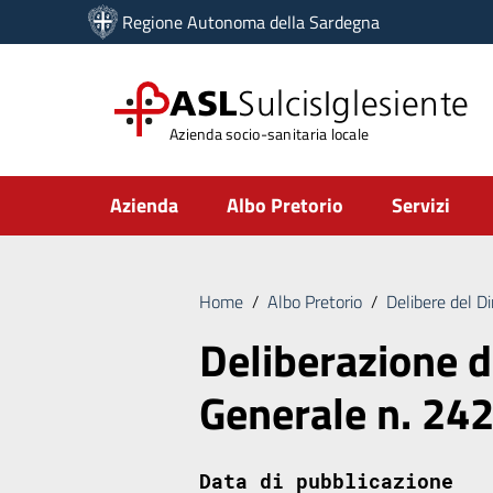
Vai ai contenuti
Regione Autonoma della Sardegna
Vai al menu di navigazione
Vai al footer
ASL
SulcisIglesiente
Azienda socio-sanitaria locale
Submenu
Azienda
Albo Pretorio
Servizi
Home
/
Albo Pretorio
/
Delibere del D
Deliberazione d
Generale n. 24
Data di pubblicazione