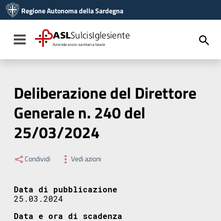
Vai ai contenuti
Regione Autonoma della Sardegna
Vai al menu di navigazione
Vai al footer
ASL
SulcisIglesiente
Toggle navigation
Azienda socio-sanitaria locale
Deliberazione del Direttore
Generale n. 240 del
25/03/2024
Condividi
Vedi azioni
Data di pubblicazione
25.03.2024
Data e ora di scadenza