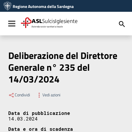
Vai ai contenuti
Regione Autonoma della Sardegna
Vai al menu di navigazione
Vai al footer
ASL
SulcisIglesiente
Toggle navigation
Azienda socio-sanitaria locale
Deliberazione del Direttore
Generale n° 235 del
14/03/2024
Condividi
Vedi azioni
Data di pubblicazione
14.03.2024
Data e ora di scadenza