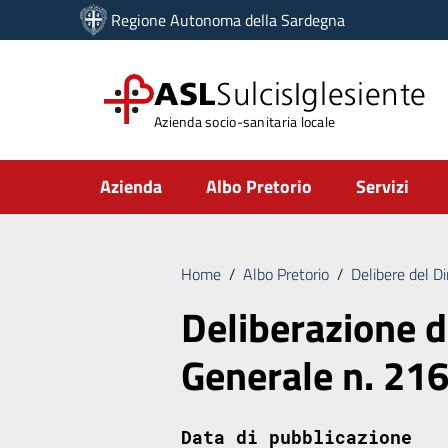
Vai ai contenuti
Regione Autonoma della Sardegna
Vai al menu di navigazione
Vai al footer
ASL
SulcisIglesiente
Azienda socio-sanitaria locale
Submenu
Azienda
Albo Pretorio
Servizi
Home
/
Albo Pretorio
/
Delibere del D
Deliberazione d
Generale n. 21
Data di pubblicazione