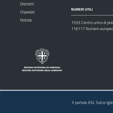
Distretti
NUMERI UTILI
Ospedali
Notizie
1533 Centro unico di pr
116117 Numero europeo 
Note legali
Privacy policy
Contatti 
Il portale ASL Sulcis Igl