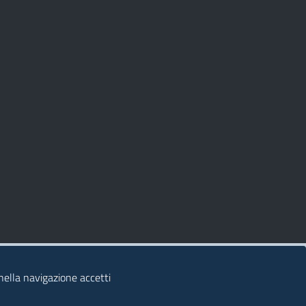
 nella navigazione accetti
© 2026 Regione Autonoma della Sardegna