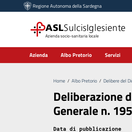
Vai ai contenuti
Regione Autonoma della Sardegna
Vai al menu di navigazione
Vai al footer
ASL
SulcisIglesiente
Azienda socio-sanitaria locale
Submenu
Azienda
Albo Pretorio
Servizi
Home
/
Albo Pretorio
/
Delibere del D
Deliberazione d
Generale n. 19
Data di pubblicazione