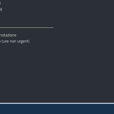
1
it
enotazione
cure non urgenti
– Ufficio Relazione con il Pubblico (URP)