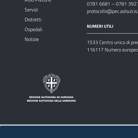
0781 6681 – 0781 392
Servizi
protocollo@pec.aslsulcis.
Distretti
NUMERI UTILI
Ospedali
Notizie
1533 Centro unico di pr
116117 Numero europeo 
Note legali
Privacy policy
Contatti 