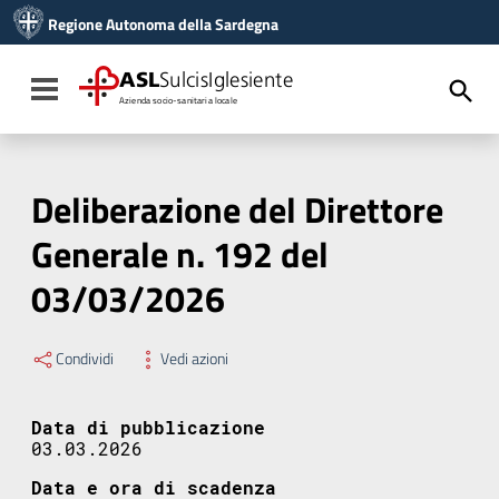
Vai ai contenuti
Regione Autonoma della Sardegna
Vai al menu di navigazione
Vai al footer
ASL
SulcisIglesiente
Toggle navigation
Azienda socio-sanitaria locale
Deliberazione del Direttore
Generale n. 192 del
03/03/2026
Condividi
Vedi azioni
Data di pubblicazione
03.03.2026
Data e ora di scadenza