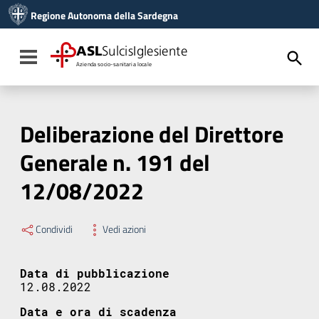
Vai ai contenuti
Regione Autonoma della Sardegna
Vai al menu di navigazione
Vai al footer
ASL
SulcisIglesiente
Toggle navigation
Azienda socio-sanitaria locale
Deliberazione del Direttore
Generale n. 191 del
12/08/2022
Condividi
Vedi azioni
Data di pubblicazione
12.08.2022
Data e ora di scadenza