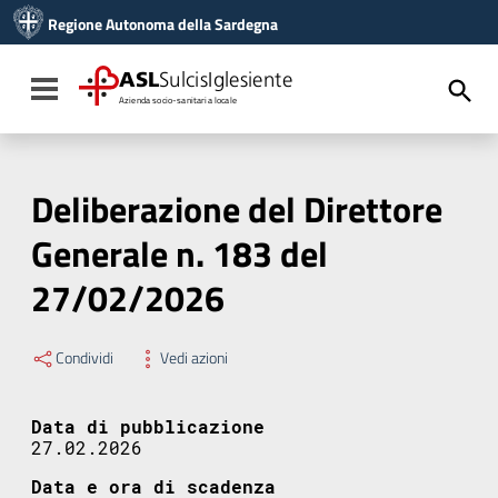
Vai ai contenuti
Regione Autonoma della Sardegna
Vai al menu di navigazione
Vai al footer
ASL
SulcisIglesiente
Toggle navigation
Azienda socio-sanitaria locale
Deliberazione del Direttore
Generale n. 183 del
27/02/2026
Condividi
Vedi azioni
Data di pubblicazione
27.02.2026
Data e ora di scadenza