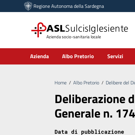
Vai ai contenuti
Regione Autonoma della Sardegna
Vai al menu di navigazione
Vai al footer
ASL
SulcisIglesiente
Azienda socio-sanitaria locale
Submenu
Azienda
Albo Pretorio
Servizi
Home
/
Albo Pretorio
/
Delibere del D
Deliberazione d
Generale n. 17
Data di pubblicazione