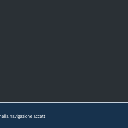
 nella navigazione accetti
© 2026 Regione Autonoma della Sardegna