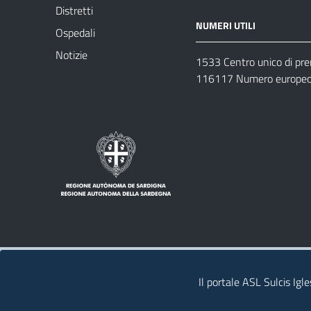
Distretti
NUMERI UTILI
Ospedali
Notizie
1533 Centro unico di pr
116117 Numero europeo 
Note legali
Privacy policy
Contatti 
Il portale ASL Sulcis Igl