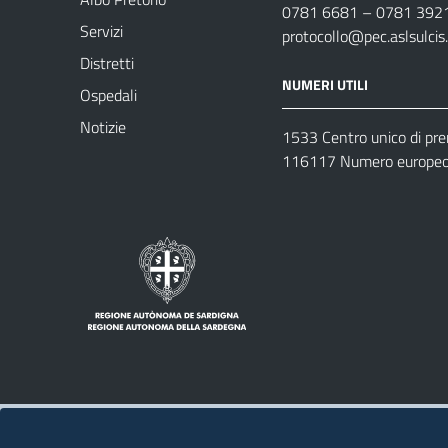
0781 6681 – 0781 392
Servizi
protocollo@pec.aslsulcis.
Distretti
NUMERI UTILI
Ospedali
Notizie
1533 Centro unico di pr
116117 Numero europeo 
Note legali
Privacy policy
Contatti 