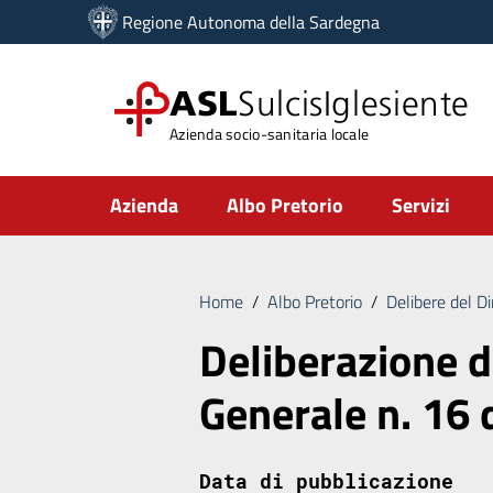
Vai ai contenuti
Regione Autonoma della Sardegna
Vai al menu di navigazione
Vai al footer
ASL
SulcisIglesiente
Azienda socio-sanitaria locale
Submenu
Azienda
Albo Pretorio
Servizi
Home
/
Albo Pretorio
/
Delibere del D
Deliberazione d
Generale n. 16
Data di pubblicazione