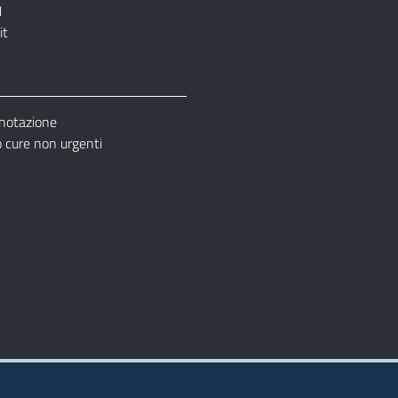
1
it
enotazione
cure non urgenti
– Ufficio Relazione con il Pubblico (URP)