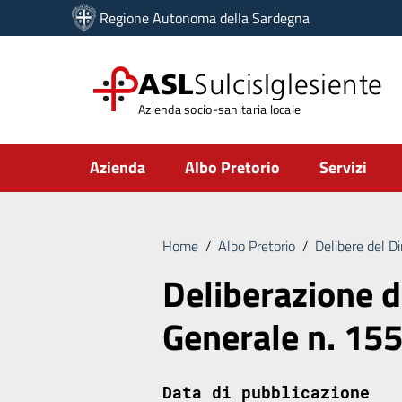
Vai ai contenuti
Regione Autonoma della Sardegna
Vai al menu di navigazione
Vai al footer
ASL
SulcisIglesiente
Azienda socio-sanitaria locale
Submenu
Azienda
Albo Pretorio
Servizi
Home
/
Albo Pretorio
/
Delibere del D
Deliberazione d
Generale n. 15
Data di pubblicazione