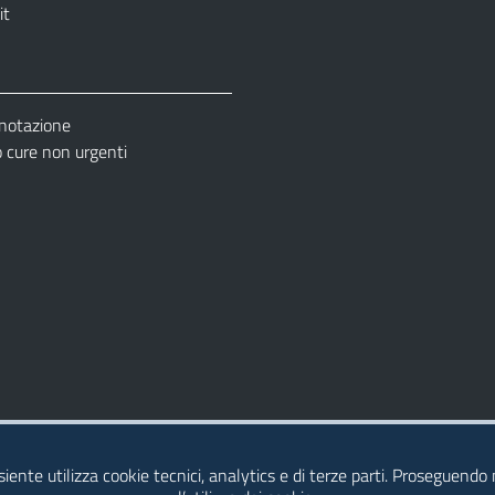
it
enotazione
cure non urgenti
– Ufficio Relazione con il Pubblico (URP)
esiente utilizza cookie tecnici, analytics e di terze parti. Proseguendo