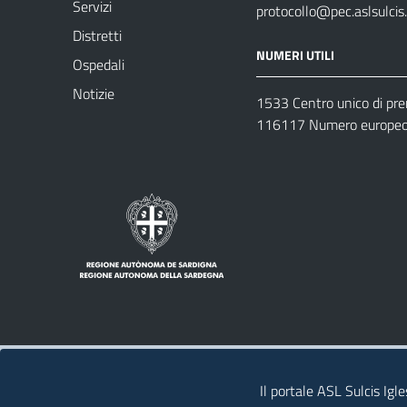
Servizi
protocollo@pec.aslsulcis.
Distretti
NUMERI UTILI
Ospedali
Notizie
1533 Centro unico di pr
116117 Numero europeo 
Note legali
Privacy policy
Contatti 
Il portale ASL Sulcis Igl