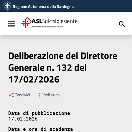
Vai ai contenuti
Regione Autonoma della Sardegna
Vai al menu di navigazione
Vai al footer
ASL
SulcisIglesiente
Toggle navigation
Azienda socio-sanitaria locale
Deliberazione del Direttore
Generale n. 132 del
17/02/2026
Condividi
Vedi azioni
Data di pubblicazione
17.02.2026
Data e ora di scadenza