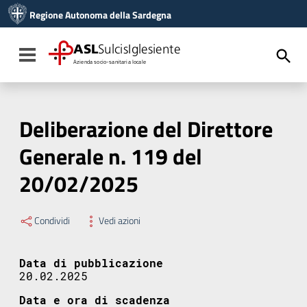
Vai ai contenuti
Regione Autonoma della Sardegna
Vai al menu di navigazione
Vai al footer
ASL
SulcisIglesiente
Toggle navigation
Azienda socio-sanitaria locale
Deliberazione del Direttore
Generale n. 119 del
20/02/2025
Condividi
Vedi azioni
Data di pubblicazione
20.02.2025
Data e ora di scadenza