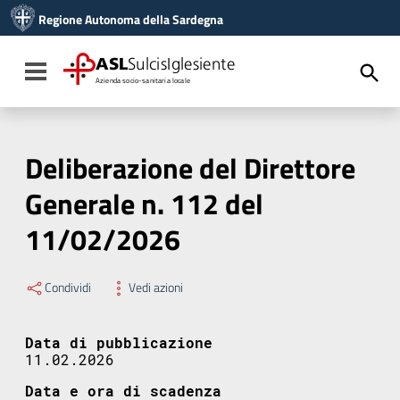
Vai ai contenuti
Regione Autonoma della Sardegna
Vai al menu di navigazione
Vai al footer
ASL
SulcisIglesiente
Toggle navigation
Azienda socio-sanitaria locale
Deliberazione del Direttore
Generale n. 112 del
11/02/2026
Condividi
Vedi azioni
Data di pubblicazione
11.02.2026
Data e ora di scadenza